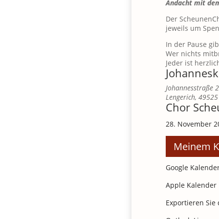
Andacht mit dem
Der ScheunenCho
jeweils um Spe
In der Pause gi
Wer nichts mitbr
Jeder ist herzli
Johannesk
Johannesstraße 
Lengerich
,
49525
Chor Sche
28. November 2
Meinem K
Google Kalende
Apple Kalender
Exportieren Sie 