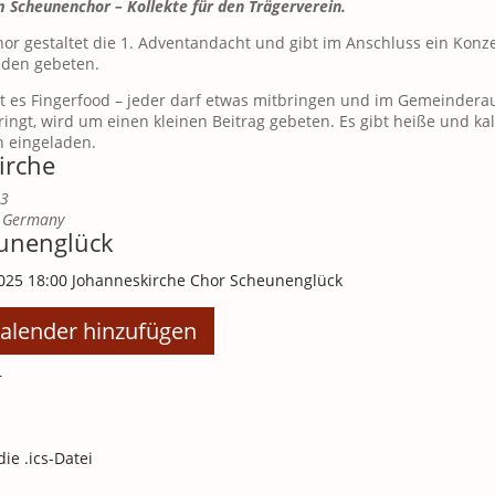
 Scheunenchor – Kollekte für den Trägerverein.
r gestaltet die 1. Adventandacht und gibt im Anschluss ein Konze
nden gebeten.
bt es Fingerfood – jeder darf etwas mitbringen und im Gemeinder
ingt, wird um einen kleinen Beitrag gebeten. Es gibt heiße und ka
ch eingeladen.
irche
23
Germany
unenglück
025
18:00
Johanneskirche
Chor Scheunenglück
alender hinzufügen
r
die .ics-Datei