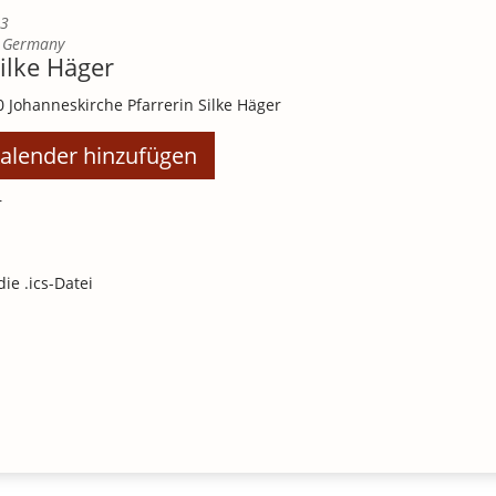
23
Germany
Silke Häger
0
Johanneskirche
Pfarrerin Silke Häger
alender hinzufügen
r
die .ics-Datei